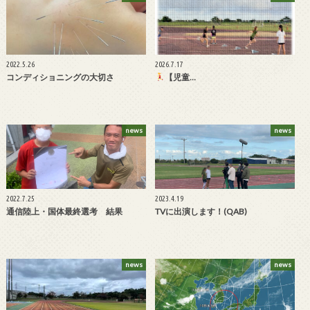
2022.5.26
2026.7.17
コンディショニングの大切さ
【児童…
news
news
2022.7.25
2023.4.19
通信陸上・国体最終選考 結果
TVに出演します！(QAB)
news
news