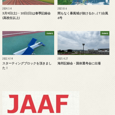
2024.3.4
2023.8.6
3月9日(土)・10日(日)は春季記録会
間もなく暴風域が抜けるか…(？)台風
(高校生以上)
6号
news
news
2022.4.14
2025.4.27
スターティングブロックを頂きまし
海邦記録会・国体選考会に出場
た！