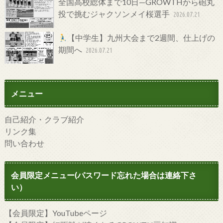
全国高校総体まで10日—GROWTHから砲丸
投で挑むジャクソンメイ桜選手
2026.07.21
【中学生】九州大会まで2週間、仕上げの
期間へ
2026.07.21
メニュー
自己紹介・クラブ紹介
リンク集
問い合わせ
会員限定メニュー(パスワード忘れた場合は連絡下さ
い）
【会員限定】YouTubeページ