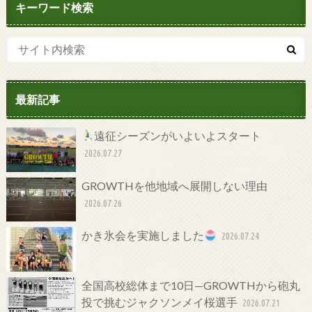
キーワード検索
最新記事
遠征シーズンがいよいよスタート
2026.07.27
GROWTHを他地域へ展開しない理由
2026.07.26
かき氷会を実施しました
2026.07.24
全国高校総体まで10日—GROWTHから砲丸
投で挑むジャクソンメイ桜選手
2026.07.21