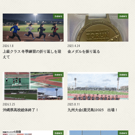
news
news
2026.1.8
2023.4.24
上級クラス 冬季練習の折り返しを迎
金メダルを振り返る
えて
news
news
2026.5.25
2025.8.11
沖縄県高校総体終了！
九州大会(鹿児島)2025 出場！
news
news